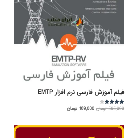
فیلم آموزش فارسی نرم افزار EMTP
قیمت
قیمت
595,000
تومان
189,000
تومان
نمره
3.97
اصلی:
فعلی:
از 5
595,000 تومان
189,000 تومان.
بود.