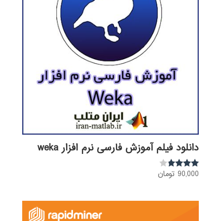
دانلود فیلم آموزش فارسی نرم افزار weka
90,000
تومان
نمره
3.68
از 5