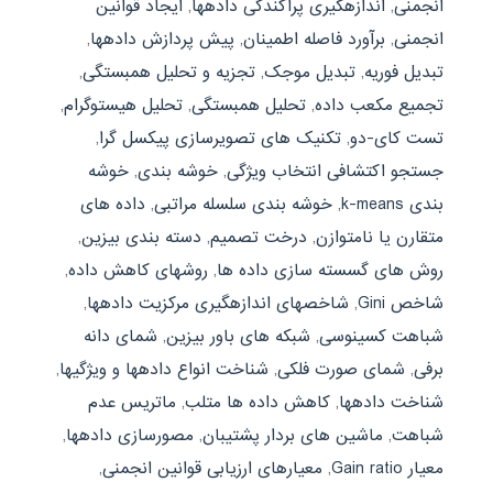
انجمنی
,
اندازهگیری پراکندگی دادهها
,
ایجاد قوانین
انجمنی
,
برآورد فاصله اطمینان
,
پیش پردازش دادهها
,
تبدیل فوریه
,
تبدیل موجک
,
تجزیه و تحلیل همبستگی
,
تجمیع مکعب داده
,
تحلیل همبستگی
,
تحلیل هیستوگرام
,
تست کای-دو
,
تکنیک های تصویرسازی پیکسل گرا
,
جستجو اکتشافی انتخاب ویژگی
,
خوشه بندی
,
خوشه
بندی k-means
,
خوشه بندی سلسله مراتبی
,
داده های
متقارن یا نامتوازن
,
درخت تصمیم
,
دسته بندی بیزین
,
روش های گسسته سازی داده ها
,
روشهای کاهش داده
,
شاخص Gini
,
شاخصهای اندازهگیری مرکزیت دادهها
,
شباهت کسینوسی
,
شبکه های باور بیزین
,
شمای دانه
برفی
,
شمای صورت فلکی
,
شناخت انواع دادهها و ویژگیها
,
شناخت دادهها
,
کاهش داده ها متلب
,
ماتریس عدم
شباهت
,
ماشین های بردار پشتیبان
,
مصورسازی دادهها
,
معیار Gain ratio
,
معیارهای ارزیابی قوانین انجمنی
,