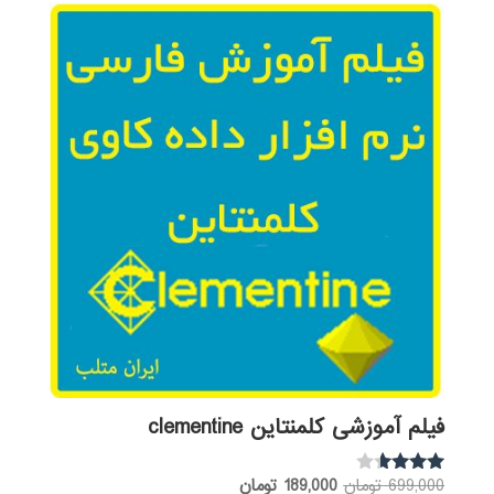
بود.
فیلم آموزشی کلمنتاین clementine
قیمت
قیمت
699,000
تومان
189,000
تومان
نمره