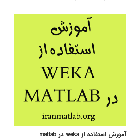
3.47
اصلی:
فعلی:
از 5
699,000 تومان
189,000 تومان.
بود.
آموزش استفاده از weka در matlab