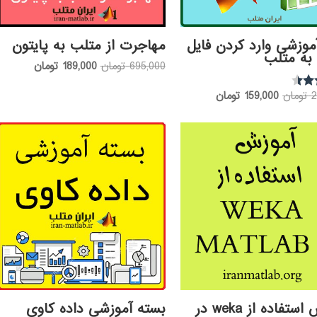
موزشی وارد کردن فایل
مهاجرت از متلب به پایتون
به متلب
قیمت
قیمت
695,000
تومان
189,000
تومان
اصلی:
فعلی:
قیمت
قیمت
2
تومان
159,000
تومان
695,000 تومان
189,000 تومان.
اصلی:
فعلی:
بود.
275,000 تومان
159,000 تومان.
بود.
آموزش استفاده از weka در
بسته آموزشی داده کاوی