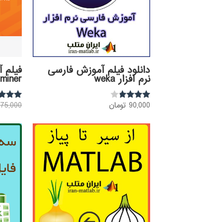
دانلود فیلم آموزش فارسی
فیلم آ
نرم افزار weka
dminer
90,000
تومان
75,000
نمره
نمره
3.98
3.68
از 5
از 5