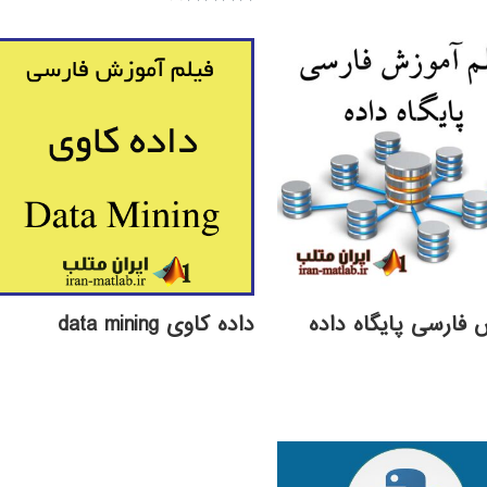
595,000 تومان
189,000 تومان.
نمره
4.00
بود.
از 5
 فارسی پایگاه داده
داده کاوی data mining