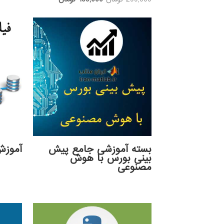
4.00
اصلی:
فعلی:
از 5
299,000 تومان
189,000 تومان.
بود.
بسته آموزشی جامع پیش
آموزش
بینی بورس با هوش
مصنوعی