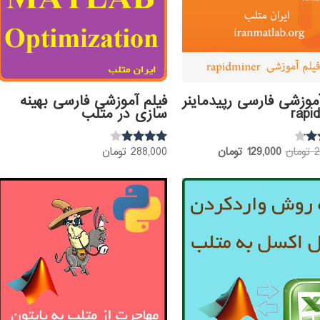
موزشی فارسی رپیدماینر
فیلم آموزشی فارسی بهینه
rapi
سازی در متلب
قیمت
قیمت
2
تومان
129,000
تومان
288,000
تومان
نمره
3.80
اصلی:
فعلی:
از 5
275,000 تومان
129,000 تومان.
بود.