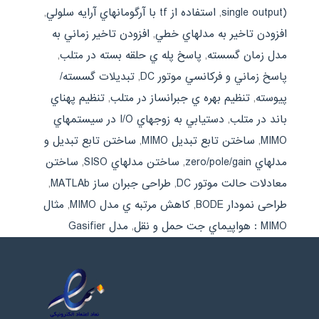
single output)
,
استفاده از tf با آرگومانهاي آرايه سلولي
,
افزودن تاخير به مدلهاي خطي
,
افزودن تاخير زماني به
مدل زمان گسسته
,
پاسخ پله ي حلقه بسته در متلب
,
پاسخ زماني و فرکانسي موتور DC
,
تبديلات گسسته/
پيوسته
,
تنظيم بهره ي جبرانساز در متلب
,
تنظيم پهناي
باند در متلب
,
دستيابي به زوجهاي I/O در سيستمهاي
MIMO
,
ساختن تابع تبديل MIMO
,
ساختن تابع تبديل و
مدلهاي zero/pole/gain
,
ساختن مدلهاي SISO
,
ساختن
معادلات حالت موتور DC
,
طراحی جبران ساز MATLAb
,
طراحی نمودار BODE
,
کاهش مرتبه ي مدل MIMO
,
مثال
MIMO : هواپيماي جت حمل و نقل
,
مدل Gasifier