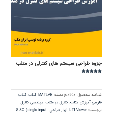
جزوه طراحی سیستم های کنترلی در متلب
نمره
4.75
از 5
شناسه محصول:
joz90x
دسته:
MATLAB
,
کتاب
,
کتاب
فارسی آموزش متلب
,
کنترل در متلب
,
مهندسی کنترل
برچسب:
LTI Viewer
,
ابزار طراحي SISO (single input-