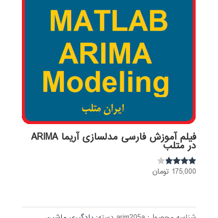
فیلم آموزش فارسی مدلسازی آریما ARIMA
در متلب
175,000
تومان
نمره
3.72
از 5
شناسه محصول:
arim205a
دسته:
یادگیری ماشین