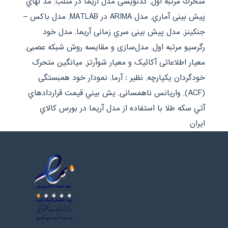
متحرك مرتبه اول
,
کدنویسی مدل آریما در متلب
,
مد لهاي
پیش بینی آماري
,
مدل ARIMA در MATLAB
,
مدل باکس –
جنکینز
,
مدل پیش بینی سري زمانی آریما
,
مدل خود
رگرسیو مرتبه اول
,
مدل‌سازی و مقایسه روش شبکه عصبی
,
معیار اطلاعاتی آکائیک و معیار شوآرتز
,
میانگین متحرک
خودگردان یکپارچه
,
نظیر : آرما
,
نمودار خود همبستگی
(ACF)
,
واریانس ناهمسانی
,
يش بيني قيمت قراردادهاي
آتي سکه طلا با استفاده از مدل آريما در بورس کالاي
ايران