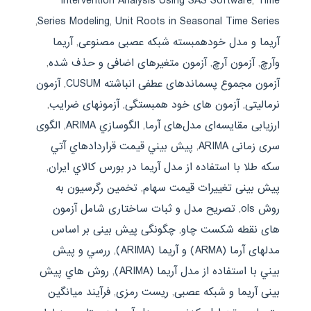
Intervention Analysis Using SAS Software
,
Time
,
Series Modeling
,
Unit Roots in Seasonal Time Series
آریما و مدل خودهمبسته شبکه عصبی مصنوعی
,
آریما
وآرچ
,
آزمون آرچ
,
آزمون متغیرهای اضافی و حذف شده
,
آزمون مجموع پسماندهای عطفی انباشته CUSUM
,
آزمون
نرمالیتی
,
آزمون های خود همبستگی
,
آزمونهای ضرایب
,
ارزیابی مقایسه‌ای مدل‌های آرما
,
الگوسازي ARIMA
,
الگوی
سری زمانی ARIMA
,
پيش بيني قيمت قراردادهاي آتي
سکه طلا با استفاده از مدل آريما در بورس کالاي ايران
,
پیش بینی تغییرات قیمت سهام
,
تخمین رگرسیون به
روش ols
,
تصریح مدل و ثبات ساختاری شامل آزمون
های نقطه شکست چاو
,
چگونگی پیش بینی بر اساس
مدلهای آرما (ARMA) و آریما (ARIMA)
,
ررسي و پيش
بيني با استفاده از مدل آريما (ARIMA)
,
روش هاي پیش
بینی آریما و شبکه عصبی
,
ریست رمزی
,
فرآیند میانگین