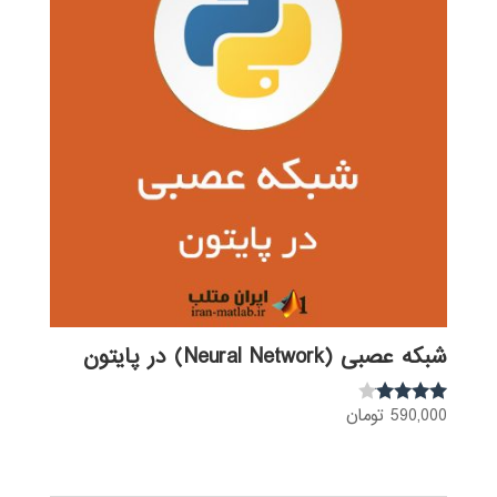
شبکه عصبی (Neural Network) در پایتون
590,000
تومان
نمره
3.92
از 5