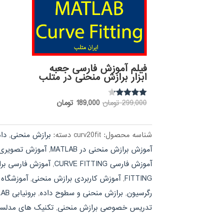
فیلم آموزش فارسی جعبه
ابزار برازش منحنی در متلب
قیمت
قیمت
299,000
تومان
189,000
تومان
نمره
4.00
اصلی:
فعلی:
از 5
299,000 تومان
189,000 تومان.
شناسه محصول:
curv20fit
دسته:
برازش منحنی
,
دا
بود.
آموزش برازش منحنی در MATLAB
,
آموزش تصویری RVE FITTING
آموزش فارسی CURVE FITTING
,
آموزش فارسی بر
FITTING
,
آموزش کاربردی برازش منحنی
,
آموزشگاه URVE FITTING
رگرسیون
,
برازش منحنی و سطوح داده
,
برونیابی MATLAB
تدریس خصوصی برازش منحنی
,
تکنیک های مدلساز