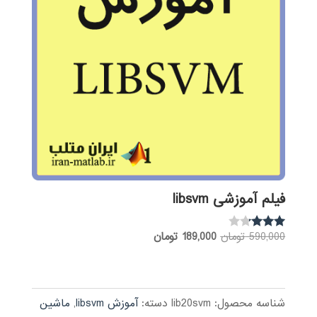
فیلم آموزشی libsvm
قیمت
قیمت
590,000
تومان
189,000
تومان
نمره
3.07
اصلی:
فعلی:
از 5
590,000 تومان
189,000 تومان.
بود.
شناسه محصول:
lib20svm
دسته:
آموزش libsvm
,
ماشین