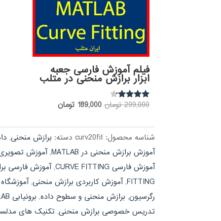
فیلم آموزش فارسی جعبه
ابزار برازش منحنی در متلب
قیمت
قیمت
299,000
تومان
189,000
تومان
نمره
4.00
اصلی:
فعلی:
از 5
299,000 تومان
189,000 تومان.
شناسه محصول:
curv20fit
دسته:
برازش منحنی
,
دا
بود.
آموزش برازش منحنی در MATLAB
,
آموزش تصویری RVE FITTING
آموزش فارسی CURVE FITTING
,
آموزش فارسی بر
FITTING
,
آموزش کاربردی برازش منحنی
,
آموزشگاه URVE FITTING
رگرسیون
,
برازش منحنی و سطوح داده
,
برونیابی MATLAB
تدریس خصوصی برازش منحنی
,
تکنیک های مدلساز