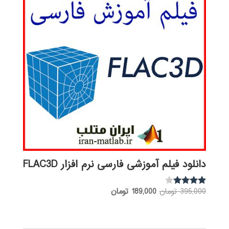
دانلود فیلم آموزشی فارسی نرم افزار FLAC3D
قیمت
قیمت
395,000
تومان
189,000
تومان
نمره
3.88
اصلی:
فعلی:
از 5
395,000 تومان
189,000 تومان.
بود.