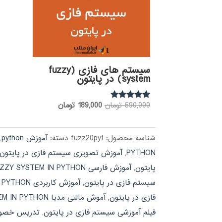
سیستم های فازی (fuzzy
system) در پایتون
قیمت
قیمت
590,000
تومان
189,000
تومان
نمره
5.00
اصلی:
فعلی:
از 5
590,000 تومان
189,000 تومان.
شناسه محصول:
fuzz20pyt
دسته:
آموزش python
,
بود.
PYTHON
,
آموزش تصویری سیستم فازی در پایتون
پایتون
,
آموزش فارسی FUZZY SYSTEM IN PYTHON
سیستم فازی در پایتون
,
آموزش کاربردی FUZZY SYSTEM IN PYTHON
فازی در پایتون
,
آموش مالتی مدیا FUZZY SYSTEM IN PYTHON
فیلم آموزشی سیستم فازی در پایتون
,
تدریس خصوصی TEM IN PYTHON