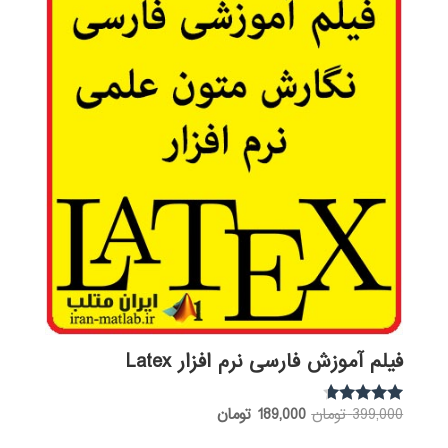
فیلم آموزش فارسی نرم افزار Latex
قیمت
قیمت
399,000
تومان
189,000
تومان
نمره
4.50
اصلی:
فعلی:
از 5