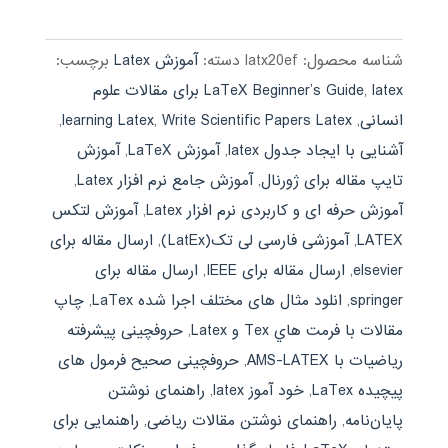
399,000 تومان
189,000 تومان.
بود.
شناسه محصول:
latx20ef
دسته:
آموزش Latex
برچسب:
,
LaTeX Beginner’s Guide
latex برای مقالات علوم
انسانی
,
Write Scientific Papers Latex
,
learning Latex
,
آشنایی با ایجاد جدول latex
,
آموزش LaTeX
,
آموزش
تایپ مقاله برای ژورنال
,
آموزش جامع نرم افزار Latex
,
آموزش حرفه ای و کاربردی نرم افزار Latex
,
آموزش لتکس
LATEX
,
آموزشی فارسی لی تک(LatEx)
,
ارسال مقاله برای
elsevier
,
ارسال مقاله برای IEEE
,
ارسال مقاله برای
springer
,
انلود مثال های مختلف اجرا شده LaTex
,
چاپ
مقالات با فرمت هاي Tex و Latex
,
حروفچینی پیشرفته
ریاضیات با AMS-LATEX
,
حروفچینی صحیح فرمول های
پیچیده LaTex
,
خود آموز latex
,
راهنمای نوشتن
پایان‌نامه
,
راهنمای نوشتن مقالات ریاضی
,
راهنمایی برای