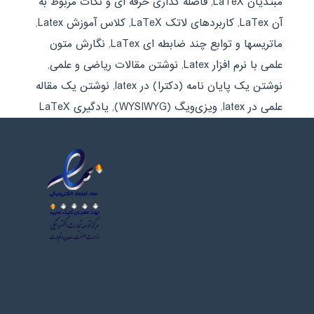
مبتدیان LaTeX
,
فاصله گذاری حرفه ای و نکات مربوط به
آن LaTex
,
کاربردهای لاتک LaTeX
,
کلاس آموزش Latex
,
ماتریسها و توابع چند ضابطه ای LaTex
,
نگارش متون
علمی با نرم افزار Latex
,
نوشتن مقالات ریاضی و علمی
,
نوشتن یک پایان نامه (دکترا) در latex
,
نوشتن یک مقاله
علمی در latex
,
ویزی‌ویگ (WYSIWYG)
,
یادگیری LaTeX