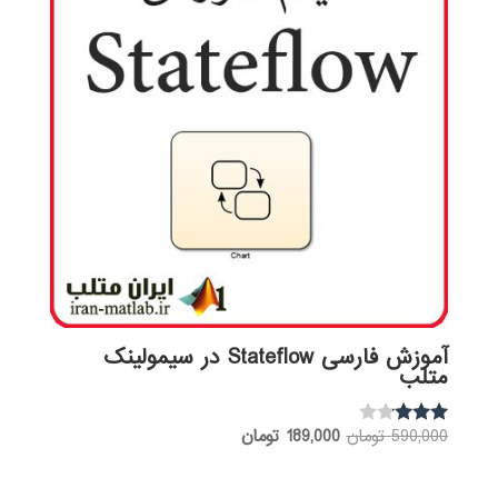
آموزش فارسی Stateflow در سیمولینک
متلب
قیمت
قیمت
590,000
تومان
189,000
تومان
نمره
3.00
اصلی:
فعلی:
از 5
590,000 تومان
189,000 تومان.