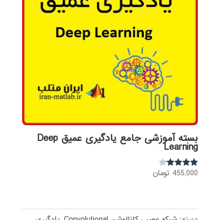
بسته آموزشی جامع یادگیری عمیق Deep
Learning
455,000
تومان
نمره
4.00
از 5
دسته:
شبکه عصبی کانالوشن Convolutional
,
یادگیری