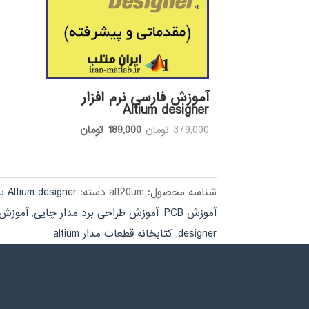
آموزش فارسی نرم افزار
Altium designer
قیمت
قیمت
379,000
تومان
189,000
تومان
اصلی:
فعلی:
379,000 تومان
189,000 تومان.
بود.
شناسه محصول:
alt20um
دسته:
Altium designer
ب
آموزش PCB
,
آموزش طراحی برد مدار چاپی
,
آموزش ن
designer
,
کتابخانه قطعات مدار altium