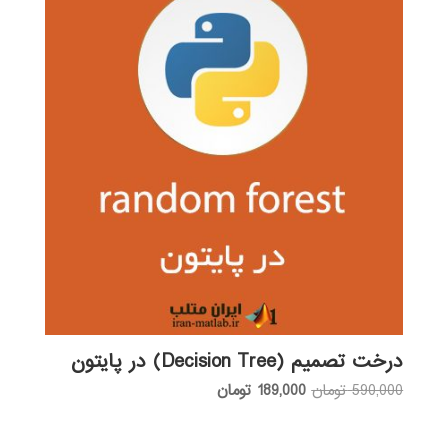
درخت تصمیم (Decision Tree) در پایتون
قیمت
قیمت
590,000
تومان
189,000
تومان
اصلی:
فعلی:
590,000 تومان
189,000 تومان.