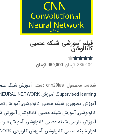
فیلم آموزشی شبکه عصبی
کانالوشن
قیمت
قیمت
385,000
تومان
189,000
تومان
نمره
3.85
اصلی:
فعلی:
از 5
385,000 تومان
189,000 تومان.
شناسه محصول:
cnn20las
دسته:
آموزش شبکه عص
بود.
Supervised learning
,
آموزش CONVOLUTIONAL NEURAL NETWORK
آموزش تصویری شبکه عصبی کانولوشن
,
آموزش تضمینی EURAL NETWORK
کانولوشن
,
آموزش شبکه عصبی کانالوشن
,
آموزش شب
آموزش فارسی شبکه عصبی کانولوشن
,
آموزش فارسی نرم افزار WORK
افزار شبکه عصبی کانولوشن
,
آموزش کاربردی CONVOLUTIONAL NEURAL NETWORK