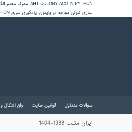
ANT COLONY ACO IN PYTHON
,
مدرک معتبر الگو
سازی کلونی مورچه در پایتون
,
یادگیری سریع ANT COLONY ACO IN PYTHON
سوالات متداول
قوانین سایت
رفع اشکال و 
ایران متلب 1388-1404