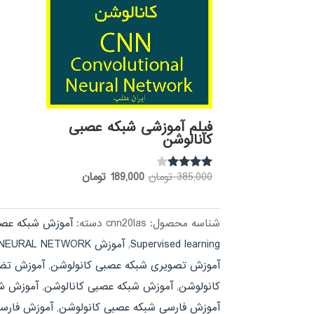
فیلم آموزشی شبکه عصبی
کانالوشن
قیمت
قیمت
385,000
تومان
189,000
تومان
نمره
3.85
اصلی:
فعلی:
از 5
385,000 تومان
189,000 تومان.
شناسه محصول:
cnn20las
دسته:
آموزش شبکه عص
بود.
Supervised learning
,
آموزش CONVOLUTIONAL NEURAL NETWORK
آموزش تصویری شبکه عصبی کانولوشن
,
آموزش تضمینی EURAL NETWORK
کانولوشن
,
آموزش شبکه عصبی کانالوشن
,
آموزش شب
آموزش فارسی شبکه عصبی کانولوشن
,
آموزش فارسی نرم افزار WORK