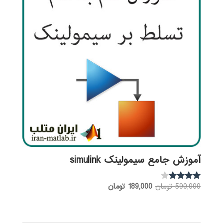
آموزش جامع سیمولینک simulink
قیمت
قیمت
590,000
تومان
189,000
تومان
نمره
3.83
اصلی:
فعلی:
از 5
590,000 تومان
189,000 تومان.
بود.