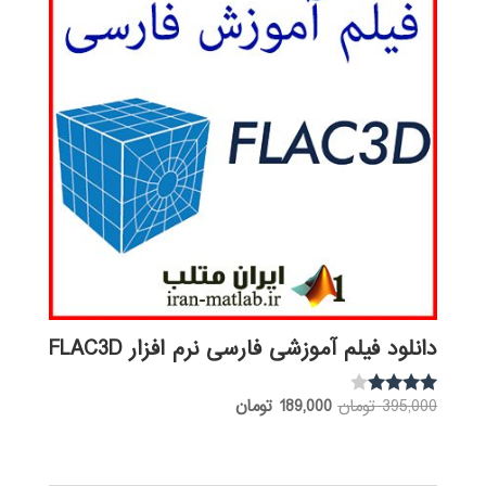
دانلود فیلم آموزشی فارسی نرم افزار FLAC3D
قیمت
قیمت
395,000
تومان
189,000
تومان
نمره
3.88
اصلی:
فعلی:
از 5
395,000 تومان
189,000 تومان.
بود.