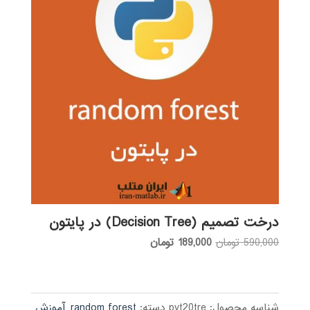
درخت تصمیم (Decision Tree) در پایتون
قیمت
قیمت
590,000
تومان
189,000
تومان
اصلی:
فعلی:
590,000 تومان
189,000 تومان.
بود.
شناسه محصول:
pyt20tre
دسته:
random forest
,
آموزش