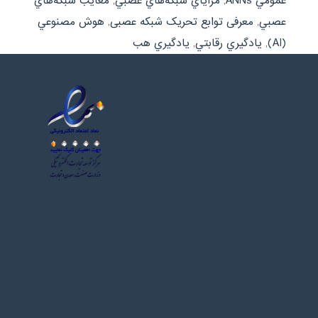
عمومي ANNs
,
مزاياي شبکه‌هاي عصبي
,
معايب شبکه‌هاي
عصبي
,
معرفی توابع تحریک شبکه عصبی
,
هوش مصنوعي
(AI)
,
يادگيري رقابتي
,
يادگيري هب