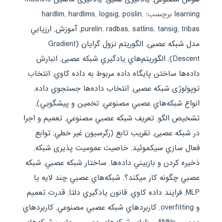
learning
برچسب:
,
poslin
,
logsig
,
hardlims
,
hardlim
tribas
,
tansig
,
satlins
,
radbas
,
purelin
,
آموزش
,
ارزيابي
مدل شبکه عصبی
,
الگوريتم نزول گرايان (Gradient
Descent)
,
الگوريتم‌هاي يادگيري شبکه عصبی
,
انبارش
داده‌ها ساختن پايگاه داده مربوط به داده كاوي
,
انتخاب
توپولوژی شبکه عصبی
,
انتخاب داده‌ها جستجوي داده
,
انواع شبکه‌هاي عصبي مصنوعي
,
تخمين و پيشگويي)
,
تشخيص الگو
,
تعريف شبکه عصبي مصنوعي
,
تعميم و اجرا
در شبکه عصبی
,
تقريب تابع (رگرسيون غير خطي
,
توابع
فعال سازي سيکموئيد
,
خاصیت عمومیت پذیری شبکه
,
ذخيره كردن و بازبيني داده‌ها
,
ساختار شبکه عصبي
,
شبکه
عصبي چگونه کار ميکند؟
,
شبکه‌هاي عصبي چند لايه يا
MLP
,
فرايند داده کاوي
,
قانون يادگيري دلتا
,
قدرت تعميم
و overfitting
,
کاربردهاي شبکه عصبي مصنوعي
,
کاربردهاي