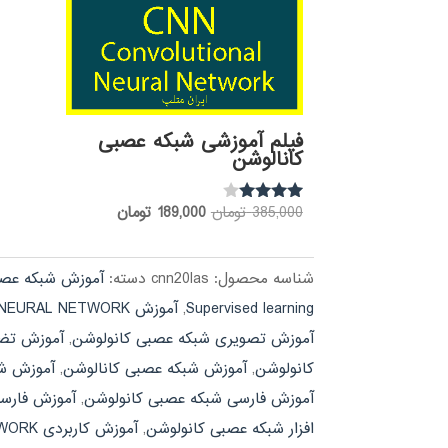
فیلم آموزشی شبکه عصبی
کانالوشن
قیمت
قیمت
385,000
تومان
189,000
تومان
نمره
3.85
اصلی:
فعلی:
از 5
385,000 تومان
189,000 تومان.
شناسه محصول:
cnn20las
دسته:
آموزش شبکه عص
بود.
Supervised learning
,
آموزش CONVOLUTIONAL NEURAL NETWORK
آموزش تصویری شبکه عصبی کانولوشن
,
آموزش تضمینی EURAL NETWORK
کانولوشن
,
آموزش شبکه عصبی کانالوشن
,
آموزش شب
آموزش فارسی شبکه عصبی کانولوشن
,
آموزش فارسی نرم افزار WORK
افزار شبکه عصبی کانولوشن
,
آموزش کاربردی CONVOLUTIONAL NEURAL NETWORK