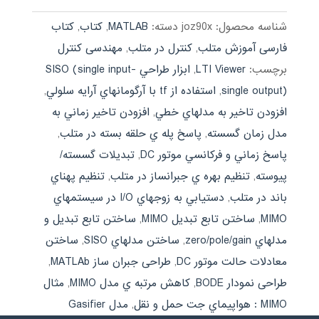
شناسه محصول:
joz90x
دسته:
MATLAB
,
کتاب
,
کتاب
فارسی آموزش متلب
,
کنترل در متلب
,
مهندسی کنترل
برچسب:
LTI Viewer
,
ابزار طراحي SISO (single input-
single output)
,
استفاده از tf با آرگومانهاي آرايه سلولي
,
افزودن تاخير به مدلهاي خطي
,
افزودن تاخير زماني به
مدل زمان گسسته
,
پاسخ پله ي حلقه بسته در متلب
,
پاسخ زماني و فرکانسي موتور DC
,
تبديلات گسسته/
پيوسته
,
تنظيم بهره ي جبرانساز در متلب
,
تنظيم پهناي
باند در متلب
,
دستيابي به زوجهاي I/O در سيستمهاي
MIMO
,
ساختن تابع تبديل MIMO
,
ساختن تابع تبديل و
مدلهاي zero/pole/gain
,
ساختن مدلهاي SISO
,
ساختن
معادلات حالت موتور DC
,
طراحی جبران ساز MATLAb
,
طراحی نمودار BODE
,
کاهش مرتبه ي مدل MIMO
,
مثال
MIMO : هواپيماي جت حمل و نقل
,
مدل Gasifier