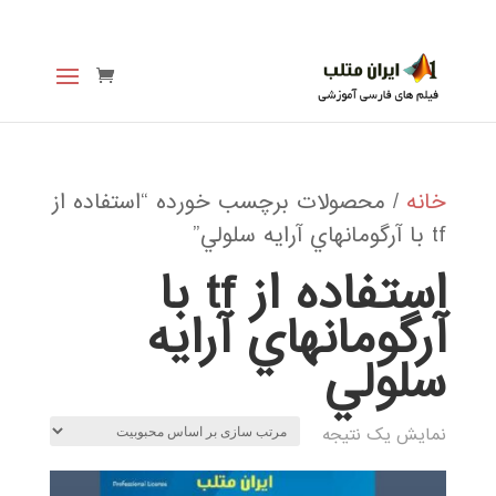
خانه
/ محصولات برچسب خورده “استفاده از
tf با آرگومانهاي آرايه سلولي”
استفاده از tf با
آرگومانهاي آرايه
سلولي
نمایش یک نتیجه