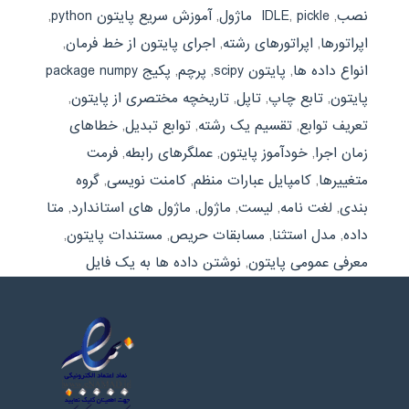
نصب
,
pickle ماژول
,
IDLE
,
آموزش سریع پایتون python
,
اپراتورها
,
اپراتورهای رشته
,
اجرای پایتون از خط فرمان
,
انواع داده ها
,
پایتون scipy
,
پرچم
,
پکیج package numpy
پایتون
,
تابع چاپ
,
تاپل
,
تاریخچه مختصری از پایتون
,
تعریف توابع
,
تقسیم یک رشته
,
توابع تبدیل
,
خطاهای
زمان اجرا
,
خودآموز پایتون
,
عملگرهای رابطه
,
فرمت
متغییرها
,
کامپایل عبارات منظم
,
کامنت نویسی
,
گروه
بندی
,
لغت نامه
,
لیست
,
ماژول
,
ماژول های استاندارد
,
متا
داده
,
مدل استثنا
,
مسابقات حریص
,
مستندات پایتون
,
معرفی عمومی پایتون
,
نوشتن داده ها به یک فایل