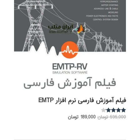
فیلم آموزش فارسی نرم افزار EMTP
قیمت
قیمت
595,000
تومان
189,000
تومان
نمره
3.97
اصلی:
فعلی:
از 5
595,000 تومان
189,000 تومان.
بود.