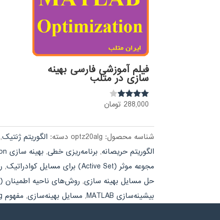
فیلم آموزشی فارسی بهینه
سازی در متلب
288,000
تومان
نمره
3.80
از 5
شناسه محصول:
optz20alg
دسته:
الگوریتم ژنتیک
,
الگوریتم حریصانه
,
برنامه‌ریزی خطی
,
بهینه سازی optimization
مجوعه موثر (Active Set) برای مسایل کوادراتیک
,
ر
حل مسایل بهینه سازی
,
روش‌های ناحیه اطمینان (Trust Region)
بیشینه‌سازی MATLAB
,
مسایل بهینه‌سازی
,
مفهوم exit flag