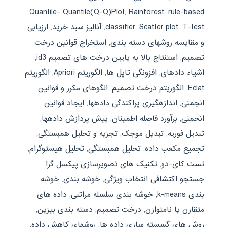
Quantile- Quantile(Q-Q)Plot
,
Rainforest
,
rule-based
T-test
,
Scatter plot
,
classifier
,
آنالیز سبد خرید
,
ارزیابی
و مقایسه روشهای دسته بندی
,
استخراج قوانین درخت
تصمیم
,
استنتاج بالا به پایین درخت های تصمیم id3
,
اشیاء دادهای
,
افزونگی تاپل ها
,
الگوریتم Apriori
,
الگوریتم
Eclat
,
الگوریتم درخت تصمیم
,
الگوهای مکرر و قوانین
انجمنی
,
اندازهگیری پراکندگی دادهها
,
ایجاد قوانین
انجمنی
,
برآورد فاصله اطمینان
,
پیش پردازش دادهها
,
تبدیل فوریه
,
تبدیل موجک
,
تجزیه و تحلیل همبستگی
,
تجمیع مکعب داده
,
تحلیل همبستگی
,
تحلیل هیستوگرام
,
تست کای-دو
,
تکنیک های تصویرسازی پیکسل گرا
,
جستجو اکتشافی انتخاب ویژگی
,
خوشه بندی
,
خوشه
بندی k-means
,
خوشه بندی سلسله مراتبی
,
داده های
متقارن یا نامتوازن
,
درخت تصمیم
,
دسته بندی بیزین
,
روش های گسسته سازی داده ها
,
روشهای کاهش داده
,