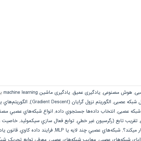
بی
,
هوش مصنوعی
,
یادگیری عمیق
,
یادگیری ماشین machine learning
ب
ل شبکه عصبی
,
الگوريتم نزول گرايان (Gradient Descent)
,
الگوريتم‌هاي 
 شبکه عصبی
,
انتخاب داده‌ها جستجوي داده
,
انواع شبکه‌هاي عصبي مصن
,
تقريب تابع (رگرسيون غير خطي
,
توابع فعال سازي سيکموئيد
,
خاصیت ع
 ميکند؟
,
شبکه‌هاي عصبي چند لايه يا MLP
,
فرايند داده کاوي
,
قانون ياد
اياي شبکه‌هاي عصبي
,
معايب شبکه‌هاي عصبي
,
معرفی توابع تحریک شب