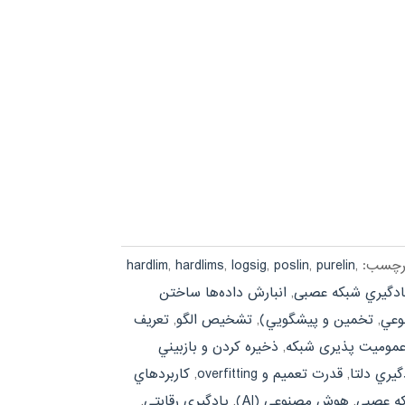
رچسب:
,
purelin
,
poslin
,
logsig
,
hardlims
,
hardlim
يادگيري شبکه عصبی
,
انبارش داده‌ها ساختن
وعي
,
تخمين و پيشگويي)
,
تشخيص الگو
,
تعريف
مومیت پذیری شبکه
,
ذخيره كردن و بازبيني
گيري دلتا
,
قدرت تعميم و overfitting
,
کاربردهاي
که عصبی
,
هوش مصنوعي (AI)
,
يادگيري رقابتي
,