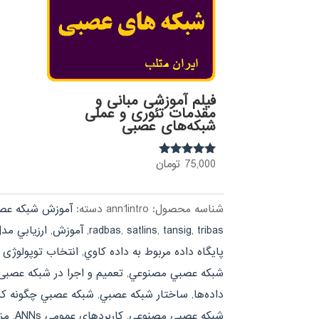
فیلم آموزشی مبانی و
مقدمات تئوری و عملی
شبکه‌های عصبی
75,000
تومان
نمره
5.00
از 5
شناسه محصول:
ann1intro
دسته:
آموزش شبکه عص
tribas
,
tansig
,
satlins
,
radbas
,
آموزش
,
ارزيابي مد
پايگاه داده مربوط به داده كاوي
,
انتخاب توپولوژی
شبکه عصبي مصنوعي
,
تعميم و اجرا در شبکه عصبی
داده‌ها
,
ساختار شبکه عصبي
,
شبکه عصبي چگونه کار
شبکه عصبي مصنوعي
,
کاربردهاي عمومي ANNs
,
مز