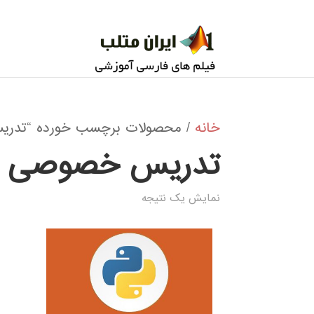
خانه
/ محصولات برچسب خورده “تدریس خصوصی N PYTHON
تدریس خصوصی FUZZY SYSTEM IN PYTHON
نمایش یک نتیجه