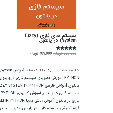
سیستم های فازی (fuzzy
system) در پایتون
قیمت
قیمت
590,000
تومان
189,000
تومان
نمره
5.00
اصلی:
فعلی:
از 5
590,000 تومان
189,000 تومان.
شناسه محصول:
fuzz20pyt
دسته:
آموزش python
,
بود.
PYTHON
,
آموزش تصویری سیستم فازی در پایتون
پایتون
,
آموزش فارسی FUZZY SYSTEM IN PYTHON
سیستم فازی در پایتون
,
آموزش کاربردی FUZZY SYSTEM IN PYTHON
فازی در پایتون
,
آموش مالتی مدیا FUZZY SYSTEM IN PYTHON
فیلم آموزشی سیستم فازی در پایتون
,
تدریس خصوصی TEM IN PYTHON