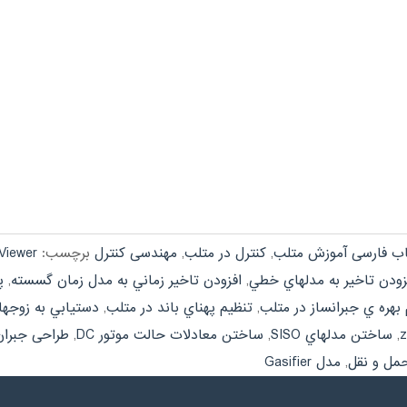
اب فارسی آموزش متلب
,
کنترل در متلب
,
مهندسی کنترل
برچسب:
Viewer
زودن تاخير به مدلهاي خطي
,
افزودن تاخير زماني به مدل زمان گسسته
,
پ
 بهره ي جبرانساز در متلب
,
تنظيم پهناي باند در متلب
,
دستيابي به زوجهاي I/O در سيستمهاي
,
ساختن مدلهاي SISO
,
ساختن معادلات حالت موتور DC
,
طراحی جبران ساز
,
مدل Gasifier