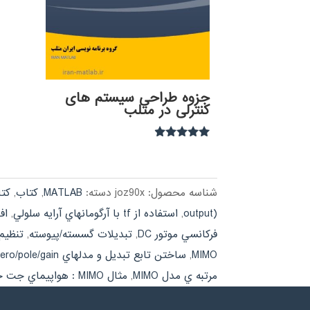
جزوه طراحی سیستم های
کنترلی در متلب
نمره
4.75
از 5
شناسه محصول:
joz90x
دسته:
MATLAB
,
کتاب
,
کت
output)
,
استفاده از tf با آرگومانهاي آرايه سلولي
,
اف
فرکانسي موتور DC
,
تبديلات گسسته/پيوسته
,
تنظيم
MIMO
,
ساختن تابع تبديل و مدلهاي zero/pole/gain
مرتبه ي مدل MIMO
,
مثال MIMO : هواپيماي جت حمل و نقل