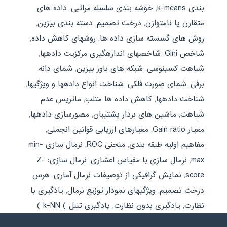
بندی k-means
,
خوشه بندی سلسله مراتبی
,
داده های
متقارن یا نامتوازن
,
درخت تصمیم
,
دسته بندی بیزین
,
روش های گسسته سازی داده ها
,
روشهای کاهش داده
,
شاخص Gini
,
شاخصهای اندازهگیری مرکزیت دادهها
,
شباهت کسینوسی
,
شبکه های باور بیزین
,
شمای دانه
برفی
,
شمای صورت فلکی
,
شناخت انواع دادهها و ویژگیها
,
شناخت دادهها
,
کاهش داده ها متلب
,
ماتریس عدم
شباهت
,
ماشین های بردار پشتیبان
,
مصورسازی دادهها
,
معیار Gain ratio
,
معیارهای ارزیابی قوانین انجمنی
,
مفاهیم اولیه طبقه بندی
,
منحنی ROC
,
نرمال سازی min-
max
,
نرمال سازی با مقیاس اعشاری
,
نرمال سازی: Z-
score
,
نمایش گرافیکی از توصیفات نرمال آماری
,
هرس
درخت تصمیم
,
ویژگیهای نمودار توزیع نرمال
,
یادگیری با
نظارت
,
یادگیری بدون نظارت
,
یادگیری تنبل ) k-NN )