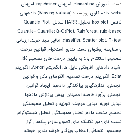
دسته:
آموزش clementine
,
آموزش rapidminer
,
آموزش
weka
,
داده کاوی
برچسب:
)Missing Values( دادههای
ناقص
,
box plot تحلیل
,
HARR تبدیل
,
,
Quantile Plot
Quantile- Quantile(Q-Q)Plot
,
Rainforest
,
rule-based
T-test
,
Scatter plot
,
classifier
,
آنالیز سبد خرید
,
ارزیابی
و مقایسه روشهای دسته بندی
,
استخراج قوانین درخت
تصمیم
,
استنتاج بالا به پایین درخت های تصمیم id3
,
اشیاء دادهای
,
افزونگی تاپل ها
,
الگوریتم Apriori
,
الگوریتم
Eclat
,
الگوریتم درخت تصمیم
,
الگوهای مکرر و قوانین
انجمنی
,
اندازهگیری پراکندگی دادهها
,
ایجاد قوانین
انجمنی
,
برآورد فاصله اطمینان
,
پیش پردازش دادهها
,
تبدیل فوریه
,
تبدیل موجک
,
تجزیه و تحلیل همبستگی
,
تجمیع مکعب داده
,
تحلیل همبستگی
,
تحلیل هیستوگرام
,
تست کای-دو
,
تکنیک های تصویرسازی پیکسل گرا
,
جستجو اکتشافی انتخاب ویژگی
,
خوشه بندی
,
خوشه