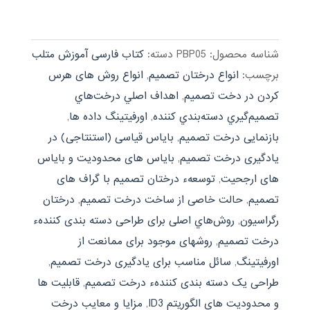
1.00
از
5
شناسه محصول:
PBP05
دسته:
کتاب فارسی آموزش متلب
برچسب:
انواع درختان تصمیم
,
انواع روش های هرس
کردن در دخت تصمیم
,
اهداف اصلي درخت‌هاي
تصميم‌گيري دسته‌بندي كننده
,
اورفیتینگ داده ها
,
بازنمایی درخت تصمیم
,
بایاس قیاسی (استنتاجی) در
یادگیری درخت تصمیم
,
بایاس های محدودیت و بایاس
های ارجحیت
,
توسعهء درختان تصمیم با گراف های
تصمیم
,
حالت خاصی از ساخت درخت تصمیم
,
درختان
رگراسیون
,
روش‌هاي اصلی برای طراحی دسته بندی کنندهء
درخت تصميم
,
روشهای موجود برای ممانعت از
اورفیتینگ
,
سائل مناسب برای یادگیری درخت تصمیم
,
طراحی یک دسته بندی کنندهء درخت تصمیم
,
قابلیت ها
و محدودیت های الگوریتم ID3
,
مزایا و معایب درخت