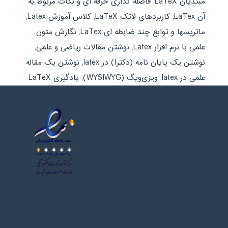
مبتدیان LaTeX
,
فاصله گذاری حرفه ای و نکات مربوط به
آن LaTex
,
کاربردهای لاتک LaTeX
,
کلاس آموزش Latex
,
ماتریسها و توابع چند ضابطه ای LaTex
,
نگارش متون
علمی با نرم افزار Latex
,
نوشتن مقالات ریاضی و علمی
,
نوشتن یک پایان نامه (دکترا) در latex
,
نوشتن یک مقاله
علمی در latex
,
ویزی‌ویگ (WYSIWYG)
,
یادگیری LaTeX