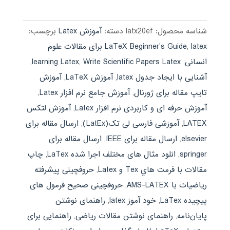
399,000 تومان
189,000 تومان.
بود.
شناسه محصول:
latx20ef
دسته:
آموزش Latex
برچسب:
,
LaTeX Beginner’s Guide
latex برای مقالات علوم
انسانی
,
Write Scientific Papers Latex
,
learning Latex
,
آشنایی با ایجاد جدول latex
,
آموزش LaTeX
,
آموزش
تایپ مقاله برای ژورنال
,
آموزش جامع نرم افزار Latex
,
آموزش حرفه ای و کاربردی نرم افزار Latex
,
آموزش لتکس
LATEX
,
آموزشی فارسی لی تک(LatEx)
,
ارسال مقاله برای
elsevier
,
ارسال مقاله برای IEEE
,
ارسال مقاله برای
springer
,
انلود مثال های مختلف اجرا شده LaTex
,
چاپ
مقالات با فرمت هاي Tex و Latex
,
حروفچینی پیشرفته
ریاضیات با AMS-LATEX
,
حروفچینی صحیح فرمول های
پیچیده LaTex
,
خود آموز latex
,
راهنمای نوشتن
پایان‌نامه
,
راهنمای نوشتن مقالات ریاضی
,
راهنمایی برای