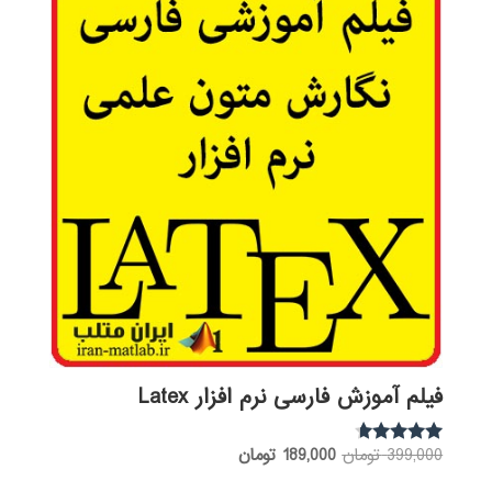
فیلم آموزش فارسی نرم افزار Latex
قیمت
قیمت
399,000
تومان
189,000
تومان
نمره
4.50
اصلی:
فعلی:
از 5