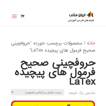
خانه
/ محصولات برچسب خورده “حروفچینی
صحیح فرمول های پیچیده LaTex”
حروفچینی صحیح
فرمول های پیچیده
LaTex
نمایش یک نتیجه