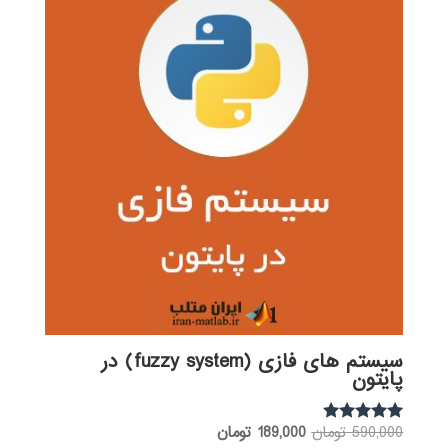
سیستم های فازی (fuzzy system) در
پایتون
قیمت
قیمت
590,000
تومان
189,000
تومان
نمره