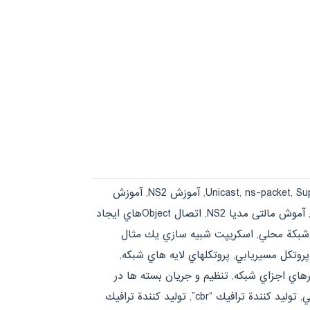
Su
,
ns-packet
,
,
آموزش NS2
,
آموزش
آموش مالتی مدیا NS2
,
اتصال Objectهاي ايجاد
شبكة محلي
,
اسكريپت شبيه سازي يك مثال
پروتكل مسيريابي
,
پروتكل‏هاي لايه‏ هاي شبكه
,
ترهاي اجزاي شبكه
,
تنظيم و جريان بسته‏ ها در
ي
,
توليد كنندة ترافيك “cbr”
,
توليد كنندة ترافيك