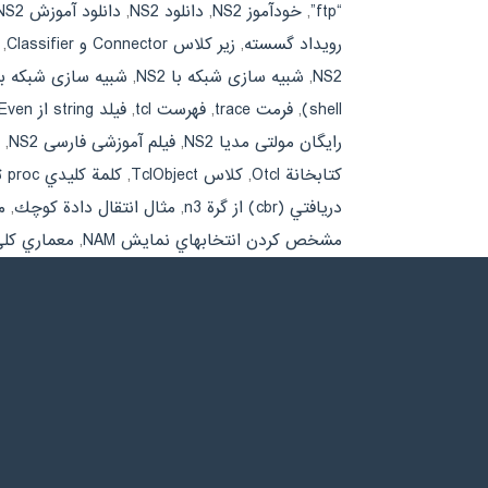
“ftp”
,
خودآموز NS2
,
دانلود NS2
,
دانلود آموزش NS2
رويداد گسسته
,
زير كلاس Connector و Classifier
,
NS2
,
شبیه سازی شبکه با NS2
,
شبیه سازی شبکه ب
shell)
,
فرمت trace
,
فهرست tcl
,
فيلد string از AtEven
رایگان مولتی مدیا NS2
,
فیلم آموزشی فارسی NS2
,
كتابخانة Otcl
,
كلاس TclObject
,
كلمة كليدي proc تعريف يك روال
دريافتي (cbr) از گرة n3
,
مثال انتقال دادة كوچك
,
مث
مشخص كردن انتخاب‏هاي نمايش NAM
,
معماري كلي 