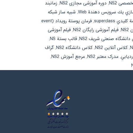
صصی NS2
,
دوره آموزشی مجازی NS2
,
زمانبند
زي يك سرويس دهندة Web
,
شبیه ساز شبکه
ي superclass
,
فرمان پوستة رويداد (event
NS
,
فیلم آموزشی رایگان NS2
,
فیلم آموزشی
دانشگاه صنعتی شریف NS2
,
قالب بستة NS
,
,
کلاس آنلاین NS2
,
کلاس دانشگاه NS2
,
گراف
رديابي
,
مدرک معتبر NS2
,
مرجع آموزش NS2
,