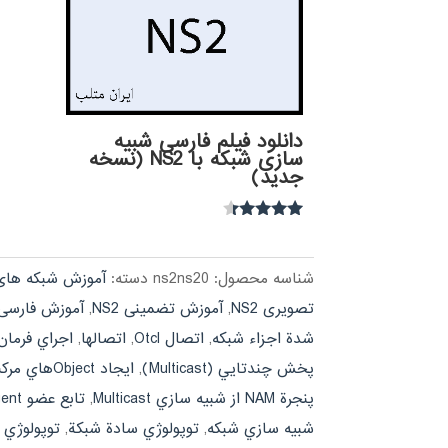
دانلود فیلم فارسی شبیه
سازی شبکه با NS2 (نسخه
جدید)
نمره
4.21
از 5
شناسه محصول:
ns2ns20
دسته:
آموزش شبکه های 
تصویری NS2
,
آموزش تضمینی NS2
,
آموزش فارسی S2
شدة اجزاء شبكه
,
اتصال Otcl
,
اتصالها
,
اجراي فرمان Otcl از يك  Object
پخش چندتايي (Multicast)
,
ايجاد Objectهاي مركب از قبيل گره‏ها
پنجرة NAM از شبيه سازي Multicast
,
تابع عضو attach-agent
شبيه سازي شبكه
,
توپولوژي سادة شبكة
,
توپولوژي 