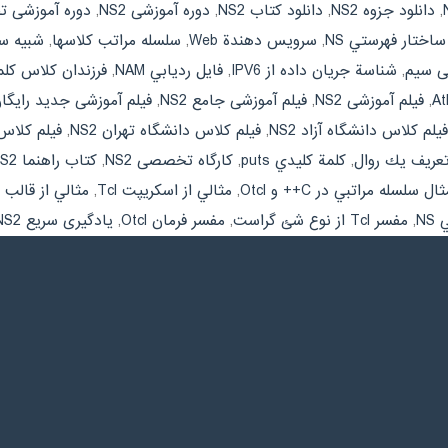
,
دانلود جزوه NS2
,
دانلود کتاب NS2
,
دوره آموزشی NS2
,
دوره آموزشی تخ
ساختار فهرستي NS
,
سرويس دهندة Web
,
سلسله مراتب كلاسها
,
شبيه سا
ی سیم
,
شناسة جريان داده از IPV6
,
فايل رديابي NAM
,
فرزندان كلاس كلمة كليد
,
فیلم آموزشی NS2
,
فیلم آموزشی جامع NS2
,
فیلم آموزشی جدید رایگان 2
فیلم کلاس دانشگاه آزاد NS2
,
فیلم کلاس دانشگاه تهران NS2
,
فیلم کلاس 
,
كلمة كليدي puts
,
کارگاه تخصصی NS2
,
کتاب راهنما NS2
ال سلسله مراتبي در C++ و Otcl
,
مثالي از اسكريپت Tcl
,
مثالي از قالب 
NS
,
مفسر Tcl از نوع شئ گراست
,
مفسر فرمان Otcl
,
یادگیری سریع NS2