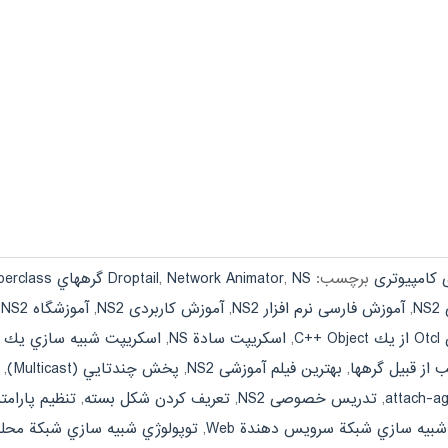
کامپیوتری
برچسب:
NS گره‏هاي Unicast
,
Network Animator
,
Droptail
perclass
N
,
آموزش فارسی نرم افزار NS2
,
آموزش کاربردی NS2
,
آموزشگاه NS2
,
C++
,
اسكريپت سادة NS
,
اسكريپت شبيه سازي يك 
,
بهترین فیلم آموزشی NS2
,
پخش چندتايي (Multicast)
,
,
تدریس خصوصی NS2
,
تعريف كردن شكل بسته
,
تنظيم پارام
شبيه سازي شبكة سرويس دهندة Web
,
توپولوژي شبيه سازي شبكة محل