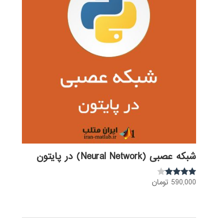
شبکه عصبی (Neural Network) در پایتون
590,000
تومان
نمره
3.92
از 5