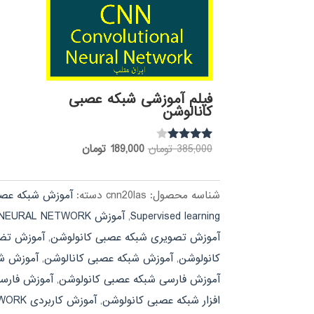
فیلم آموزشی شبکه عصبی
کانالوشن
قیمت
قیمت
385,000
تومان
189,000
تومان
نمره
3.85
اصلی:
فعلی:
از 5
385,000 تومان
189,000 تومان.
شناسه محصول:
cnn20las
دسته:
آموزش شبکه عص
بود.
Supervised learning
,
آموزش CONVOLUTIONAL NEURAL NETWORK
آموزش تصویری شبکه عصبی کانولوشن
,
آموزش تضمینی EURAL NETWORK
کانولوشن
,
آموزش شبکه عصبی کانالوشن
,
آموزش شب
آموزش فارسی شبکه عصبی کانولوشن
,
آموزش فارسی نرم افزار WORK
افزار شبکه عصبی کانولوشن
,
آموزش کاربردی CONVOLUTIONAL NEURAL NETWORK