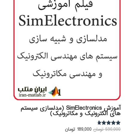
آموزش SimElectronics (مدلسازی سیستم
های الکترونیک و مکاترونیک)
قیمت
قیمت
590,000
تومان
189,000
تومان
نمره