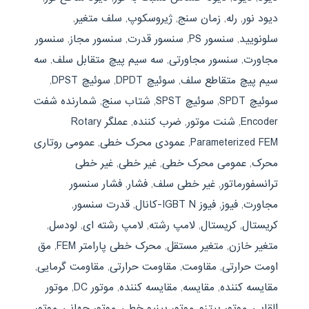
دیود نور
,
رله
,
زمان سنج
,
ژیروسکوپ
,
سلف متغیر
,
سلونویید
,
سنسور PS
,
سنسور قدرت
,
سنسور مجاز
,
سنسور
مجاورت
,
سنسور مجاورتی
,
سه سیم پیچ متقابل سلف
,
سه
سیم پیچ متقاطع سلف
,
سوئیچ DPDT
,
سوئیچ DPST
,
سوئیچ SPDT
,
سوئیچ SPST
,
شتاب سنج
,
شمارنده شفت
Encoder
,
شنت موتور
,
ضرب کننده
,
عملگر Rotary
Parameterized FEM
,
عمودی محرک خطی
,
عمومی روتاری
محرک
,
عمومی محرک خطی
,
غیر خطی
,
غیر خطی
ترانسفورماتور
,
غیر خطی سلف
,
فشار
,
فشار سنسور
مجاورت
,
فیوز
,
فیوز IGBT N-کانال
,
قدرت سنسور
,
كريستال
,
کریستال
,
لامپ رشته
,
لامپ رشته ای
,
لودسل
,
متغیر خازن
,
متغیر مستقل
,
محرک خطی پارامتر FEM
,
مق
اومت حرارتی
,
مقاومت
,
مقاومت حرارتی
,
مقاومت گرمایی
,
مقايسه كننده
,
مقایسه
,
مقایسه کننده
,
موتور DC
,
موتور
القایی
,
موتور پیتزو
,
موتور پینیو خطی
,
موتور جهانی
,
موتور