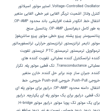
Voltage-Controlled Oscillator
,
استپر موتور
,
اسیلاتور
کنترل ولتاژ
,
اشمیت تریگر
,
القایی غیر خطی
,
القایی متغیر
,
انتقال خط
,
انکودر شفت افزایشی
,
باند محدود OP-AMP
,
به طور کامل دیفرانسیل OP-AMP
,
پتانسیل سنج
,
پتانسیومتر
,
پیزو پشته
,
پیزو خطی موتور
,
پیزو سانتریفوژ
موتور
,
تایمر
,
ترانزیستور
,
ترانزیستور حرارتی
,
ترانسفورماتور
,
ترموکوپل
,
ترمیستور
,
ترمیستور PTC
,
تریستور
,
تقویت
کننده ترانسکنترل کننده عملیاتی
,
تقویت کننده های
عملیاتی Transconductance
,
تک قطبی موتور پله
,
تکرار
کننده
,
جبران ساز
,
چند برابر
,
حل کننده
,
خازن متغیر
,
خروجی Push-Pull
,
خروجی Push-pull خروجی
,
خط
انتقال
,
دامنه محدود OP-AMP
,
درایور برای موتور پله ای
تک قطبی
,
درایور برای یک موتور پله ای یکپارچه
,
درایور
برای یک موتور تک پویا موتور
,
درایور موتور H-bridge
,
ديود
,
دیود
,
دیود حساس نسبت به نور
,
دیود ساطع نور
,