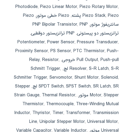
Photodiode
,
Piezo Linear Motor
,
Piezo Rotary Motor
,
Piezo پشته
,
Piezo Stack
,
Piezo خطی موتور
,
Piezo
سانتریفوژ موتور
,
PNP
,
PNP Bipolar Transistor
ترانزیستور دو پیستونی
,
PNP ترانزیستور دوقطبی
,
Potentiometer
,
Power Sensor
,
Pressure Transducer
,
Proximity Sensor
,
PS Sensor
,
PTC Thermistor
,
Push-
Push-pull خروجی
,
Pull Output
,
,
Resistor
,
Relay
S-R لچ
,
S-R Latch
,
Resolver
,
,
Schmitt Trigger
Schmitter Trigger
,
Servomotor
,
Shunt Motor
,
Solenoid
,
SR لچ
,
SR Latch
,
SPST Switch
,
SPDT Switch
,
Stepper
Stepper موتور
,
Motor
,
,
Thermal Resistor
,
Strain Gauge
Thermistor
,
Thermocouple
,
Three-Winding Mutual
Inductor
,
Thyristor
,
Timer
,
Transformer
,
Transmission
Line
,
Unipolar Stepper Motor
,
Universal Motor
,
Universal موتور
,
,
Variable Inductor
,
Variable Capacitor