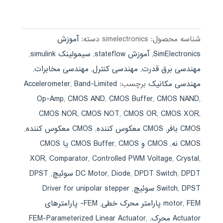
4.50
اصلی:
فعلی:
از 5
590,000 تومان
189,000 تومان.
بود.
شناسه محصول:
simelectronics
دسته:
آموزش
SimElectronics
,
آموزش stateflow
,
سیمولینک simulink
,
مهندسی برق قدرت
,
مهندسی کنترل
,
مهندسی مخابرات
,
مهندسی مکانیک
برچسب:
Band-Limited
,
Accelerometer
Op-Amp
,
CMOS AND
,
CMOS Buffer
,
CMOS NAND
,
CMOS NOR
,
CMOS NOT
,
CMOS OR
,
CMOS XOR
,
CMOS بافر
,
CMOS معكوس كننده
,
CMOS معکوس کننده
,
CMOS نه
,
CMOS و CMOS Buffer
,
CMOS یا CMOS
XOR
,
Comparator
,
Controlled PWM Voltage
,
Crystal
,
DPDT سوئیچ
,
DPDT Switch
,
Diode
,
DC Motor
,
DPST
DPST سوئیچ
,
Switch
,
Driver for unipolar stepper
FEM پارامتر محرک خطی
,
motor
,
FEM- پارامترهای
Actuator محرک
,
,
FEM-Parameterized Linear Actuator