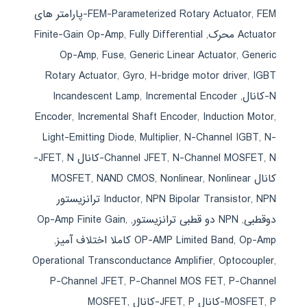
,
FEM-Parameterized Rotary Actuator
FEM-پارامتر های
Actuator محرک
,
Fully Differential
,
Finite-Gain Op-Amp
Op-Amp
,
Fuse
,
Generic Linear Actuator
,
Generic
Rotary Actuator
,
Gyro
,
H-bridge motor driver
,
IGBT
N-کانال
,
Incremental Encoder
,
Incandescent Lamp
Encoder
,
Incremental Shaft Encoder
,
Induction Motor
,
Light-Emitting Diode
,
Multiplier
,
N-Channel IGBT
,
N-
N-کانال JFET
,
N-Channel MOSFET
,
Channel JFET
,
N-
کانال MOSFET
Nonlinear
,
Nonlinear
,
NAND CMOS
,
,
NPN Bipolar Transistor
,
Inductor
NPN ترانزیستور
دوقطبی
,
NPN دو قطبی ترانزیستور
,
,
Op-Amp Finite Gain
Op-Amp کاملا اختلاف آمیز
,
OP-AMP Limited Band
,
Operational Transconductance Amplifier
,
Optocoupler
,
P-Channel JFET
,
P-Channel MOS FET
,
P-Channel
P-کانال JFET
,
MOSFET
P-کانال MOSFET
,
,