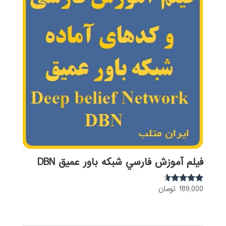
فيلم آموزش فارسي شبكه باور عميق DBN
189,000
تومان
نمره
4.41
از 5