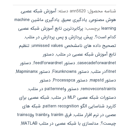
شناسه محصول:
ann5620
دسته:
آموزش شبکه عصبی
,
هوش مصنوعی
,
یادگیری عمیق
,
یادگیری ماشین machine
learning
برچسب:
پرکابردترین تابع آموزش شبکه عصبی
کدام است؟
,
پیش پردازش و پس پردازش در متلب
,
تصحیح داده های نامشخص unmissed values
,
تنظیم
تابع آموزش شبکه عصبی در متلب
,
دستور
casecadeforwardnet
,
دستور feedforwardnet
,
دستور
fitnetدر متلب
,
دستور Fixunknowns
,
دستور Mapminamx
,
دستور mapstd
,
دستور Processpca
,
دستور
removeconstraints
,
دستور وpatternnet در متلب
,
دستورات شبکه عصبی MLP در متلب
,
شبکه عصبی برای
کاربرد شناسایی الگو pattern recognition
,
شبکه های
عصبی در نرم افزار متلب
,
فرق trainlm وtrainbr وtrainscg
چیست؟
,
مدلسازی با شبکه عصبی در متلب MATLAB
,