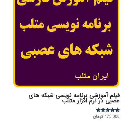
فیلم آموزشی برنامه نویسی شبکه های
عصبی در نرم افزار متلب
175,000
تومان
نمره
5.00
از 5