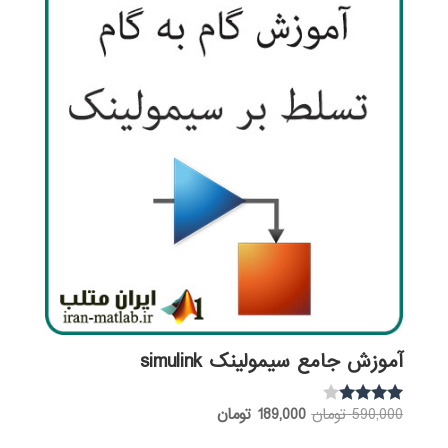
آموزش جامع سیمولینک simulink
قیمت
قیمت
590,000
تومان
189,000
تومان
نمره
3.83
اصلی:
فعلی:
از 5