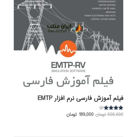
فیلم آموزش فارسی نرم افزار EMTP
قیمت
قیمت
595,000
تومان
189,000
تومان
نمره
3.97
اصلی:
فعلی:
از 5
595,000 تومان
189,000 تومان.
بود.