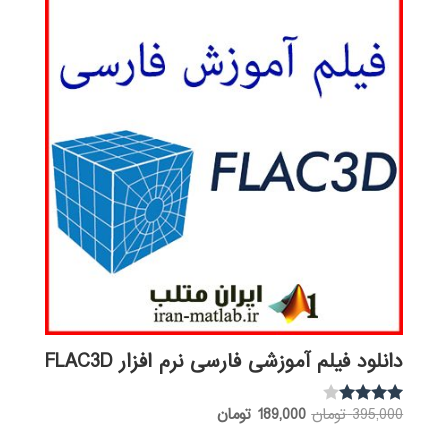
دانلود فیلم آموزشی فارسی نرم افزار FLAC3D
قیمت
قیمت
395,000
تومان
189,000
تومان
نمره
3.88
اصلی:
فعلی:
از 5