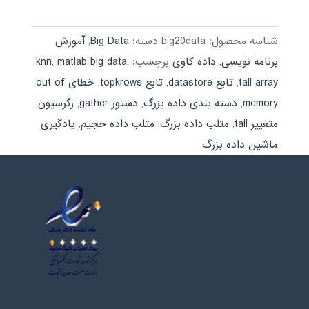
465,000 تومان
189,000 تومان.
بود.
شناسه محصول:
big20data
دسته:
Big Data
,
آموزش
برنامه نویسی
,
داده کاوی
برچسب:
,
matlab big data
,
knn
tall array
,
تابع datastore
,
تابع topkrows
,
خطای out of
memory
,
دسته بندی داده بزرگ
,
دستور gather
,
رگرسیون
,
متغییر tall
,
متلب داده بزرگ
,
متلب داده حجیم
,
یادگیری
ماشین داده بزرگ