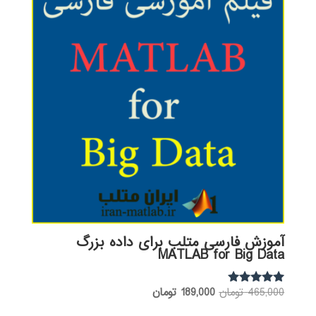
آموزش فارسی متلب برای داده بزرگ
MATLAB for Big Data
قیمت
قیمت
465,000
تومان
189,000
تومان
نمره
5.00
اصلی:
فعلی:
از 5