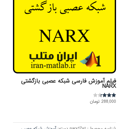
فیلم آموزش فارسی شبکه عصبی بازگشتی
NARX
288,000
تومان
نمره
3.22
از 5
شناسه محصول:
narx17st
دسته:
آموزش شبکه عصبی