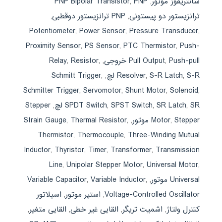
سانتریفوژ موتور
,
PNP
,
PNP Bipolar Transistor
ترانزیستور دو پیستونی
,
PNP ترانزیستور دوقطبی
,
Potentiometer
,
Power Sensor
,
Pressure Transducer
,
Proximity Sensor
,
PS Sensor
,
PTC Thermistor
,
Push-
Push-pull خروجی
,
Pull Output
,
,
Resistor
,
Relay
S-R لچ
,
S-R Latch
,
Resolver
,
,
Schmitt Trigger
Schmitter Trigger
,
Servomotor
,
Shunt Motor
,
Solenoid
,
SR لچ
,
SR Latch
,
SPST Switch
,
SPDT Switch
,
Stepper
Stepper موتور
,
Motor
,
,
Thermal Resistor
,
Strain Gauge
Thermistor
,
Thermocouple
,
Three-Winding Mutual
Inductor
,
Thyristor
,
Timer
,
Transformer
,
Transmission
Line
,
Unipolar Stepper Motor
,
Universal Motor
,
Universal موتور
,
,
Variable Inductor
,
Variable Capacitor
Voltage-Controlled Oscillator
,
استپر موتور
,
اسیلاتور
کنترل ولتاژ
,
اشمیت تریگر
,
القایی غیر خطی
,
القایی متغیر
,