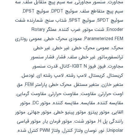
مجاورت
,
سنسور مجاورتی
,
سه سیم پیچ متقابل سلف
,
سه
سیم پیچ متقاطع سلف
,
سوئیچ DPDT
,
سوئیچ DPST
,
سوئیچ SPDT
,
سوئیچ SPST
,
شتاب سنج
,
شمارنده شفت
Encoder
,
شنت موتور
,
ضرب کننده
,
عملگر Rotary
Parameterized FEM
,
عمودی محرک خطی
,
عمومی روتاری
محرک
,
عمومی محرک خطی
,
غیر خطی
,
غیر خطی
ترانسفورماتور
,
غیر خطی سلف
,
فشار
,
فشار سنسور
مجاورت
,
فیوز
,
فیوز IGBT N-کانال
,
قدرت سنسور
,
كريستال
,
کریستال
,
لامپ رشته
,
لامپ رشته ای
,
لودسل
,
متغیر خازن
,
متغیر مستقل
,
محرک خطی پارامتر FEM
,
مق
اومت حرارتی
,
مقاومت
,
مقاومت حرارتی
,
مقاومت گرمایی
,
مقايسه كننده
,
مقایسه
,
مقایسه کننده
,
موتور DC
,
موتور
القایی
,
موتور پیتزو
,
موتور پینیو خطی
,
موتور جهانی
,
موتور
رانندگی پل H
,
موتور شنت
,
موتور فرمان یار
,
موتور قیاسی
Unipolar
,
نور
,
نوسان ولتاژ کنترل
,
ولتاژ PWM كنترل شده
,