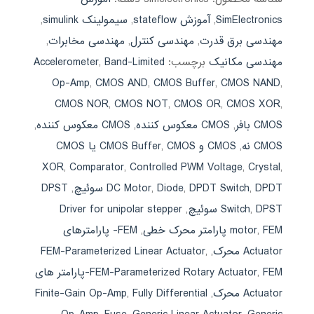
SimElectronics
,
آموزش stateflow
,
سیمولینک simulink
,
مهندسی برق قدرت
,
مهندسی کنترل
,
مهندسی مخابرات
,
مهندسی مکانیک
برچسب:
Band-Limited
,
Accelerometer
Op-Amp
,
CMOS AND
,
CMOS Buffer
,
CMOS NAND
,
CMOS NOR
,
CMOS NOT
,
CMOS OR
,
CMOS XOR
,
CMOS بافر
,
CMOS معكوس كننده
,
CMOS معکوس کننده
,
CMOS نه
,
CMOS و CMOS Buffer
,
CMOS یا CMOS
XOR
,
Comparator
,
Controlled PWM Voltage
,
Crystal
,
DPDT سوئیچ
,
DPDT Switch
,
Diode
,
DC Motor
,
DPST
DPST سوئیچ
,
Switch
,
Driver for unipolar stepper
FEM پارامتر محرک خطی
,
motor
,
FEM- پارامترهای
Actuator محرک
,
,
FEM-Parameterized Linear Actuator
,
FEM-Parameterized Rotary Actuator
FEM-پارامتر های
Actuator محرک
,
Fully Differential
,
Finite-Gain Op-Amp