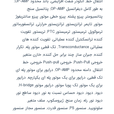
انتقال خط
,
انکودر شفت افزایشی
,
باند محدود OP-AMP
,
به طور کامل دیفرانسیل OP-AMP
,
پتانسیل سنج
,
پتانسیومتر
,
پیزو پشته
,
پیزو خطی موتور
,
پیزو سانتریفوژ
موتور
,
تایمر
,
ترانزیستور
,
ترانزیستور حرارتی
,
ترانسفورماتور
,
ترموکوپل
,
ترمیستور
,
ترمیستور PTC
,
تریستور
,
تقویت
کننده ترانسکنترل کننده عملیاتی
,
تقویت کننده های
عملیاتی Transconductance
,
تک قطبی موتور پله
,
تکرار
کننده
,
جبران ساز
,
چند برابر
,
حل کننده
,
خازن متغیر
,
خروجی Push-Pull
,
خروجی Push-pull خروجی
,
خط
انتقال
,
دامنه محدود OP-AMP
,
درایور برای موتور پله ای
تک قطبی
,
درایور برای یک موتور پله ای یکپارچه
,
درایور
برای یک موتور تک پویا موتور
,
درایور موتور H-bridge
,
ديود
,
دیود
,
دیود حساس نسبت به نور
,
دیود ساطع نور
,
دیود نور
,
رله
,
زمان سنج
,
ژیروسکوپ
,
سلف متغیر
,
سلونویید
,
سنسور PS
,
سنسور قدرت
,
سنسور مجاز
,
سنسور