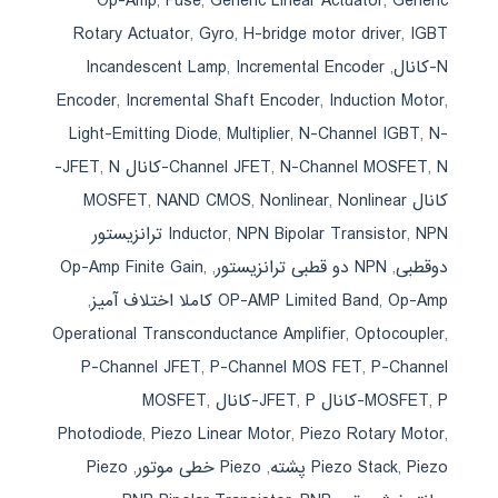
Op-Amp
,
Fuse
,
Generic Linear Actuator
,
Generic
Rotary Actuator
,
Gyro
,
H-bridge motor driver
,
IGBT
N-کانال
,
Incremental Encoder
,
Incandescent Lamp
Encoder
,
Incremental Shaft Encoder
,
Induction Motor
,
Light-Emitting Diode
,
Multiplier
,
N-Channel IGBT
,
N-
N-کانال JFET
,
N-Channel MOSFET
,
Channel JFET
,
N-
کانال MOSFET
Nonlinear
,
Nonlinear
,
NAND CMOS
,
,
NPN Bipolar Transistor
,
Inductor
NPN ترانزیستور
دوقطبی
,
NPN دو قطبی ترانزیستور
,
,
Op-Amp Finite Gain
Op-Amp کاملا اختلاف آمیز
,
OP-AMP Limited Band
,
Operational Transconductance Amplifier
,
Optocoupler
,
P-Channel JFET
,
P-Channel MOS FET
,
P-Channel
P-کانال JFET
,
MOSFET
P-کانال MOSFET
,
,
Photodiode
,
Piezo Linear Motor
,
Piezo Rotary Motor
,
Piezo پشته
,
Piezo Stack
,
Piezo خطی موتور
,
Piezo