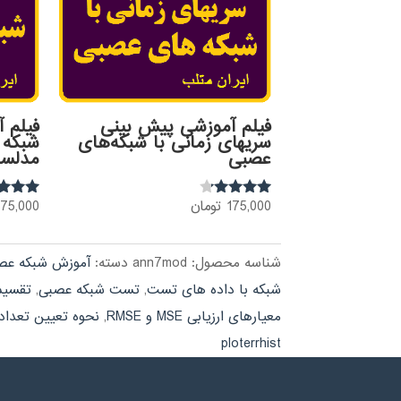
فیلم آموزشی پیش بینی
فیلم 
سریهای زمانی با شبکه‌های
شبکه 
عصبی
مدلسا
175,000
تومان
175,000
نمره
نمره
4.75
4.00
از 5
از 5
شناسه محصول:
ann7mod
دسته:
آموزش شبکه عص
شبکه با داده های تست
,
تست شبکه عصبی
,
تقسیم
معیارهای ارزیابی MSE و RMSE
,
نحوه تعیین تعداد
ploterrhist