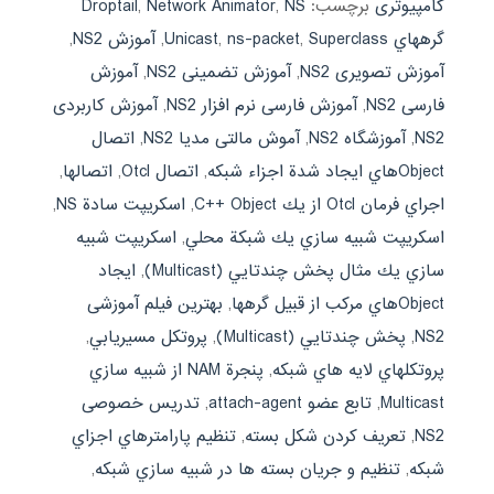
کامپیوتری
برچسب:
NS
,
Network Animator
,
Droptail
گره‏هاي Unicast
Superclass
,
ns-packet
,
,
آموزش NS2
,
آموزش تصویری NS2
,
آموزش تضمینی NS2
,
آموزش
فارسی NS2
,
آموزش فارسی نرم افزار NS2
,
آموزش کاربردی
NS2
,
آموزشگاه NS2
,
آموش مالتی مدیا NS2
,
اتصال
Objectهاي ايجاد شدة اجزاء شبكه
,
اتصال Otcl
,
اتصالها
,
اجراي فرمان Otcl از يك C++ Object
,
اسكريپت سادة NS
,
اسكريپت شبيه سازي يك شبكة محلي
,
اسكريپت شبيه
سازي يك مثال پخش چندتايي (Multicast)
,
ايجاد
Objectهاي مركب از قبيل گره‏ها
,
بهترین فیلم آموزشی
NS2
,
پخش چندتايي (Multicast)
,
پروتكل مسيريابي
,
پروتكل‏هاي لايه‏ هاي شبكه
,
پنجرة NAM از شبيه سازي
Multicast
,
تابع عضو attach-agent
,
تدریس خصوصی
NS2
,
تعريف كردن شكل بسته
,
تنظيم پارامترهاي اجزاي
شبكه
,
تنظيم و جريان بسته‏ ها در شبيه سازي شبكه
,