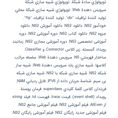
توپولوژي سادة شبكة
,
توپولوژي شبيه سازي شبكة
سرويس دهندة Web
,
توپولوژي شبيه سازي شبكة محلي
,
توليد كنندة ترافيك “cbr”
,
توليد كنندة ترافيك “ftp”
,
خودآموز NS2
,
دانلود NS2
,
دانلود آموزش NS2
,
دانلود
جزوه NS2
,
دانلود کتاب NS2
,
دوره آموزشی NS2
,
دوره
آموزشی تخصصی NS2
,
دوره آموزشی مجازی NS2
,
زمانبند
رويداد گسسته
,
زير كلاس Connector و Classifier
,
ساختار فهرستي NS
,
سرويس دهندة Web
,
سلسله مراتب
كلاسها
,
شبيه سازي يك سرويس دهندة Web
,
شبیه ساز
شبکه NS2
,
شبیه سازی شبکه با NS2
,
شبیه سازی شبکه
بی سیم
,
شناسة جريان داده از IPV6
,
فايل رديابي NAM
,
فرزندان كلاس كلمة كليدي superclass
,
فرمان پوستة
رويداد (event shell)
,
فرمت trace
,
فهرست tcl
,
فيلد string
از AtEven
,
فیلم آموزشی NS2
,
فیلم آموزشی جامع NS2
,
فیلم آموزشی جدید رایگان NS2
,
فیلم آموزشی رایگان NS2
,