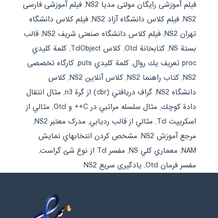
فیلم آموزشی رایگان مولتی مدیا NS2
,
فیلم آموزشی فارسی
NS2
,
فیلم کلاس دانشگاه آزاد NS2
,
فیلم کلاس دانشگاه
تهران NS2
,
فیلم کلاس دانشگاه صنعتی شریف NS2
,
قالب
بستة NS
,
كتابخانة Otcl
,
كلاس TclObject
,
كلمة كليدي
proc تعريف يك روال
,
كلمة كليدي puts
,
کارگاه تخصصی
NS2
,
کتاب راهنما NS2
,
کلاس آنلاین NS2
,
کلاس
دانشگاه NS2
,
گراف دريافتي (cbr) از گرة n3
,
مثال انتقال
دادة كوچك
,
مثال سلسله مراتبي در C++ و Otcl
,
مثالي از
اسكريپت Tcl
,
مثالي از قالب رديابي
,
مدرک معتبر NS2
,
مرجع آموزش NS2
,
مشخص كردن انتخاب‏هاي نمايش
NAM
,
معماري كلي NS
,
مفسر Tcl از نوع شئ گراست
,
مفسر فرمان Otcl
,
یادگیری سریع NS2